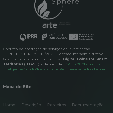
Inteligência Artificial para apoiar a
académica e mostrar como as
monitorização das florestas e a
abordagens baseadas em Digital
gestão do risco de incêndios
Twin podem apoiar uma tomada de
florestais. A solução permite uma
decisão mais informada e eficaz na
representação dinâmica e
gestão florestal e de incêndios
detalhada dos ecossistemas
florestais.
florestais, melhorando a consciência
situacional e o apoio à tomada de
decisão. A apresentação destacou a
relevância do ForestSphere para
aplicações militares,
nomeadamente em missões de
monitorização ambiental, prevenção
Contrato de prestação de serviços de investigação
e resposta a incêndios florestais e
FORESTSPHERE n.º 281/2025 (Contrato interadministrativo),
apoio às autoridades de proteção
civil. Ao disponibilizar informação
financiado no âmbito do concurso
Digital Twins for Smart
atualizada e capacidades preditivas,
Territories (DT4ST)
e da medida
TD-C19-i08 “Territórios
a plataforma contribui para uma
Inteligentes” do PRR – Plano de Recuperação e Resiliência
.
melhor alocação de recursos e uma
maior coordenação em cenários
operacionais complexos. A
participação no Army Innovation Day
reforçou a importância da
Mapa do Site
colaboração entre entidades
tecnológicas e instituições de
defesa, demonstrando o papel das
tecnologias de Gémeos Digitais no
reforço da resiliência ambiental e da
Home
Descrição
Parceiros
Documentação
prontidão operacional. Este evento
foi igualmente referido numa notícia